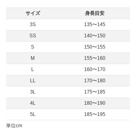
サイズ
身長目安
3S
135〜145
SS
140〜150
S
150〜155
M
155〜160
L
160〜170
LL
170〜180
3L
175〜185
4L
180〜190
5L
185〜195
単位cm